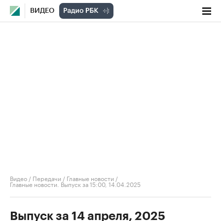
ВИДЕО
Видео
/
Передачи
/
Главные новости
/
Главные новости. Выпуск за 15:00, 14.04.2025
Выпуск за 14 апреля, 2025