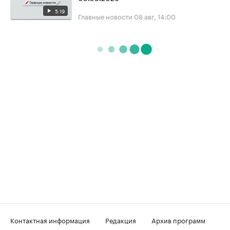
5:19
Главные новости
08 авг, 14:00
Контактная информация
Редакция
Архив программ