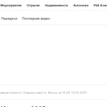
Мероприятия
Отрасли
Недвижимость
Autonews
РБК Ком
ние
РБК Курсы
РБК Life
Тренды
Визионеры
Национальн
Передачи
Последние видео
б
Исследования
Кредитные рейтинги
Франшизы
Газета
роверка контрагентов
Политика
Экономика
Бизнес
Техно
лавные новости
/
Главные новости. Выпуск за 14:00, 13.04.2025