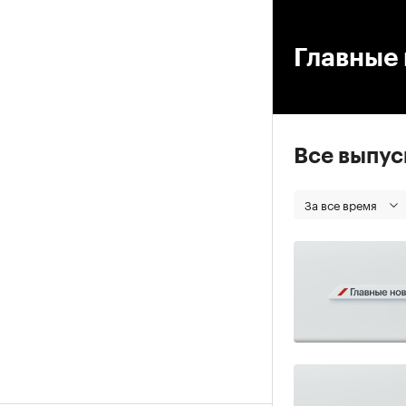
00
Главные 
Все выпу
За все время