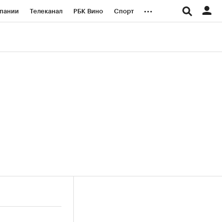
...
пании
Телеканал
РБК Вино
Спорт
ые проекты
Город
Стиль
Крипто
Спецпроекты СПб
логии и медиа
Финансы