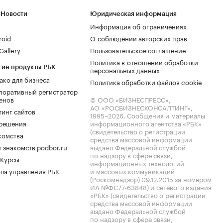
 Новости
Юридическая информация
Информация об ограничениях
roid
О соблюдении авторских прав
allery
Пользовательское соглашение
Политика в отношении обработки
гие продукты РБК
персональных данных
ако для бизнеса
Политика обработки файлов cookie
поративный регистратор
енов
© ООО «БИЗНЕСПРЕСС»,
АО «РОСБИЗНЕСКОНСАЛТИНГ»,
тинг сайтов
1995–2026
. Сообщения и материалы
.решения
информационного агентства «РБК»
(свидетельство о регистрации
комства
средства массовой информации
 знакомств podbor.ru
выдано Федеральной службой
по надзору в сфере связи,
 Курсы
информационных технологий
ла управления РБК
и массовых коммуникаций
(Роскомнадзор) 09.12.2015 за номером
ИА №ФС77-63848) и сетевого издания
«РБК» (свидетельство о регистрации
средства массовой информации
выдано Федеральной службой
по надзору в сфере связи,