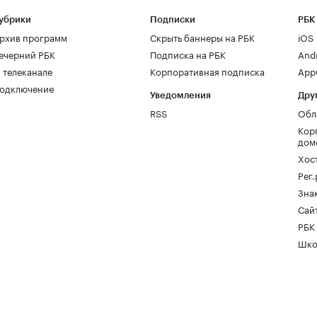
убрики
Подписки
РБК
рхив программ
Скрыть баннеры на РБК
iOS
ечерний РБК
Подписка на РБК
And
 телеканале
Корпоративная подписка
AppG
одключение
Уведомления
Дру
RSS
Обл
Кор
дом
Хос
Рег
Зна
Сайт
РБК
Шко