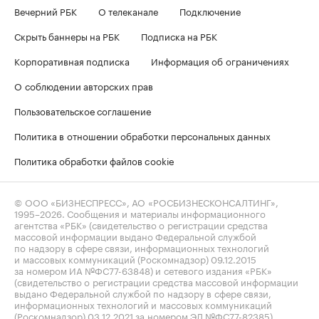
Вечерний РБК
О телеканале
Подключение
Скрыть баннеры на РБК
Подписка на РБК
Корпоративная подписка
Информация об ограничениях
О соблюдении авторских прав
Пользовательское соглашение
Политика в отношении обработки персональных данных
Политика обработки файлов cookie
© ООО «БИЗНЕСПРЕСС», АО «РОСБИЗНЕСКОНСАЛТИНГ»,
1995–2026
. Сообщения и материалы информационного
агентства «РБК» (свидетельство о регистрации средства
массовой информации выдано Федеральной службой
по надзору в сфере связи, информационных технологий
и массовых коммуникаций (Роскомнадзор) 09.12.2015
за номером ИА №ФС77-63848) и сетевого издания «РБК»
(свидетельство о регистрации средства массовой информации
выдано Федеральной службой по надзору в сфере связи,
информационных технологий и массовых коммуникаций
(Роскомнадзор) 03.12.2021 за номером ЭЛ №ФС77-82385)