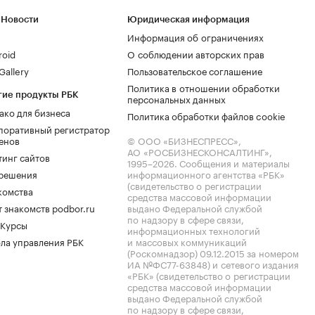
 Новости
Юридическая информация
Информация об ограничениях
roid
О соблюдении авторских прав
allery
Пользовательское соглашение
Политика в отношении обработки
гие продукты РБК
персональных данных
ако для бизнеса
Политика обработки файлов cookie
поративный регистратор
енов
© ООО «БИЗНЕСПРЕСС»,
АО «РОСБИЗНЕСКОНСАЛТИНГ»,
тинг сайтов
1995–2026
. Сообщения и материалы
.решения
информационного агентства «РБК»
(свидетельство о регистрации
комства
средства массовой информации
 знакомств podbor.ru
выдано Федеральной службой
по надзору в сфере связи,
 Курсы
информационных технологий
ла управления РБК
и массовых коммуникаций
(Роскомнадзор) 09.12.2015 за номером
ИА №ФС77-63848) и сетевого издания
«РБК» (свидетельство о регистрации
средства массовой информации
выдано Федеральной службой
по надзору в сфере связи,