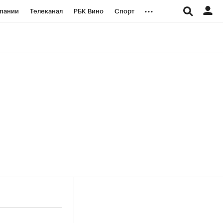
...
пании
Телеканал
РБК Вино
Спорт
ые проекты
Город
Стиль
Крипто
Спецпроекты СПб
логии и медиа
Финансы