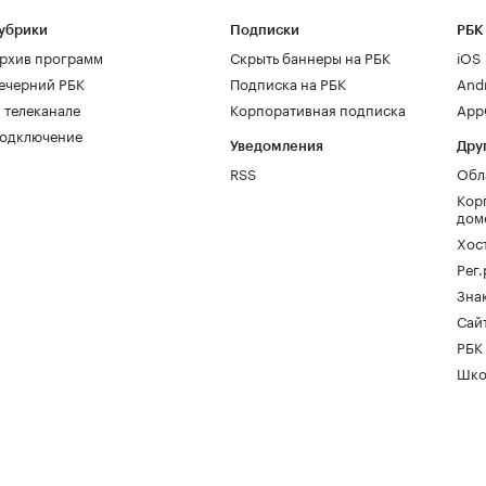
убрики
Подписки
РБК
рхив программ
Скрыть баннеры на РБК
iOS
ечерний РБК
Подписка на РБК
And
 телеканале
Корпоративная подписка
AppG
одключение
Уведомления
Дру
RSS
Обл
Кор
дом
Хос
Рег
Зна
Сайт
РБК
Шко