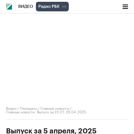
ВИДЕО
Видео
/
Передачи
/
Главные новости
/
Главные новости. Выпуск за 20:27, 05.04.2025
Выпуск за 5 апреля, 2025