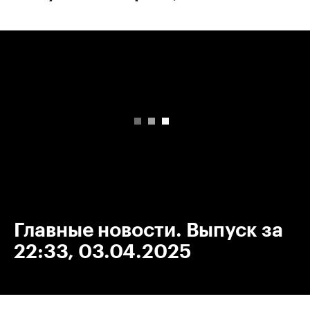
00:00
/
00:00
Главные новости. Выпуск за
22:33, 03.04.2025