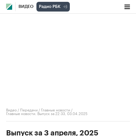
ВИДЕО
Видео
/
Передачи
/
Главные новости
/
Главные новости. Выпуск за 22:33, 03.04.2025
Выпуск за 3 апреля, 2025