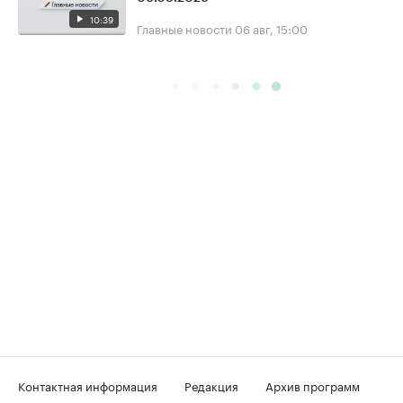
10:39
Главные новости
06 авг, 15:00
Контактная информация
Редакция
Архив программ