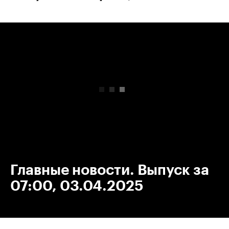
00:00
/
00:00
Главные новости. Выпуск за
07:00, 03.04.2025