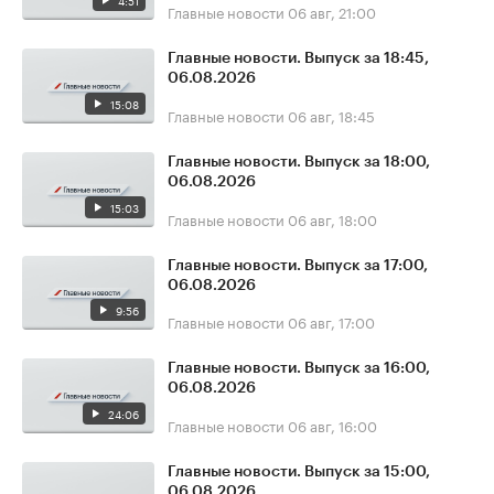
4:51
Главные новости
06 авг, 21:00
Главные новости. Выпуск за 18:45,
06.08.2026
15:08
Главные новости
06 авг, 18:45
Главные новости. Выпуск за 18:00,
06.08.2026
15:03
Главные новости
06 авг, 18:00
Главные новости. Выпуск за 17:00,
06.08.2026
9:56
Главные новости
06 авг, 17:00
Главные новости. Выпуск за 16:00,
06.08.2026
24:06
Главные новости
06 авг, 16:00
Главные новости. Выпуск за 15:00,
06.08.2026