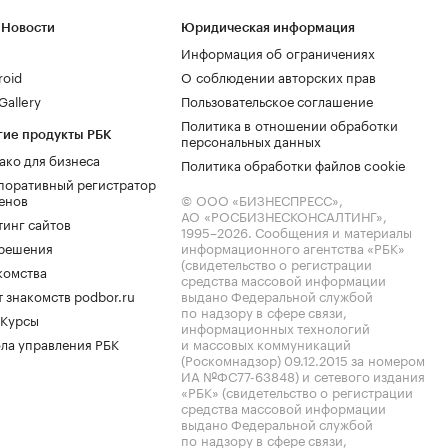
 Новости
Юридическая информация
Информация об ограничениях
roid
О соблюдении авторских прав
allery
Пользовательское соглашение
Политика в отношении обработки
гие продукты РБК
персональных данных
ако для бизнеса
Политика обработки файлов cookie
поративный регистратор
енов
© ООО «БИЗНЕСПРЕСС»,
АО «РОСБИЗНЕСКОНСАЛТИНГ»,
тинг сайтов
1995–2026
. Сообщения и материалы
.решения
информационного агентства «РБК»
(свидетельство о регистрации
комства
средства массовой информации
 знакомств podbor.ru
выдано Федеральной службой
по надзору в сфере связи,
 Курсы
информационных технологий
ла управления РБК
и массовых коммуникаций
(Роскомнадзор) 09.12.2015 за номером
ИА №ФС77-63848) и сетевого издания
«РБК» (свидетельство о регистрации
средства массовой информации
выдано Федеральной службой
по надзору в сфере связи,