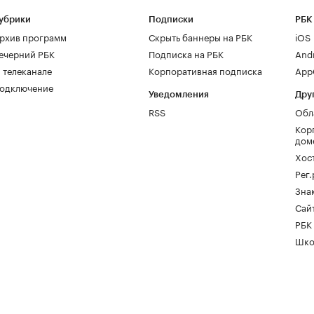
убрики
Подписки
РБК
рхив программ
Скрыть баннеры на РБК
iOS
ечерний РБК
Подписка на РБК
And
 телеканале
Корпоративная подписка
AppG
одключение
Уведомления
Дру
RSS
Обл
Кор
дом
Хос
Рег
Зна
Сайт
РБК
Шко