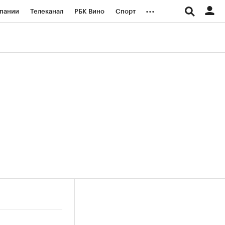
...
пании
Телеканал
РБК Вино
Спорт
ые проекты
Город
Стиль
Крипто
Спецпроекты СПб
логии и медиа
Финансы