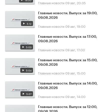
14:00
Главные новости
09 авг, 20:35
Главные новости. Выпуск за 19:00,
09.08.2026
5:12
Главные новости
09 авг, 19:00
Главные новости. Выпуск за 17:00,
09.08.2026
5:03
Главные новости
09 авг, 17:00
Главные новости. Выпуск за 15:00,
09.08.2026
5:04
Главные новости
09 авг, 15:00
Главные новости. Выпуск за 14:00,
09.08.2026
5:07
Главные новости
09 авг, 14:00
Главные новости. Выпуск за 12:00,
09.08.2026