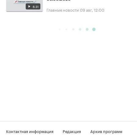
6:31
Главные новости
09 авг, 12:00
Контактная информация
Редакция
Архив программ