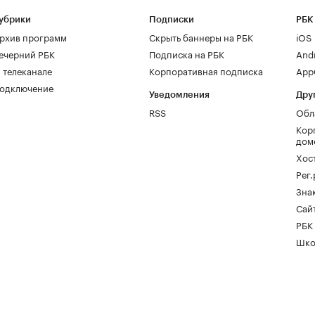
убрики
Подписки
РБК
рхив программ
Скрыть баннеры на РБК
iOS
ечерний РБК
Подписка на РБК
And
 телеканале
Корпоративная подписка
AppG
одключение
Уведомления
Дру
RSS
Обл
Кор
дом
Хос
Рег
Зна
Сайт
РБК
Шко