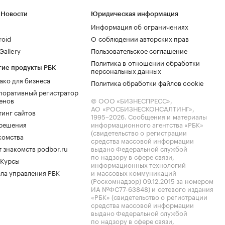
 Новости
Юридическая информация
Информация об ограничениях
roid
О соблюдении авторских прав
allery
Пользовательское соглашение
Политика в отношении обработки
гие продукты РБК
персональных данных
ако для бизнеса
Политика обработки файлов cookie
поративный регистратор
енов
© ООО «БИЗНЕСПРЕСС»,
АО «РОСБИЗНЕСКОНСАЛТИНГ»,
тинг сайтов
1995–2026
. Сообщения и материалы
.решения
информационного агентства «РБК»
(свидетельство о регистрации
комства
средства массовой информации
 знакомств podbor.ru
выдано Федеральной службой
по надзору в сфере связи,
 Курсы
информационных технологий
ла управления РБК
и массовых коммуникаций
(Роскомнадзор) 09.12.2015 за номером
ИА №ФС77-63848) и сетевого издания
«РБК» (свидетельство о регистрации
средства массовой информации
выдано Федеральной службой
по надзору в сфере связи,