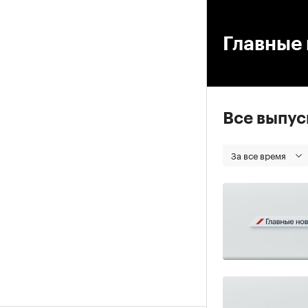
00
Главные 
Все выпу
За все время