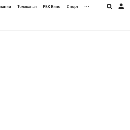
...
пании
Телеканал
РБК Вино
Спорт
ые проекты
Город
Стиль
Крипто
Спецпроекты СПб
логии и медиа
Финансы