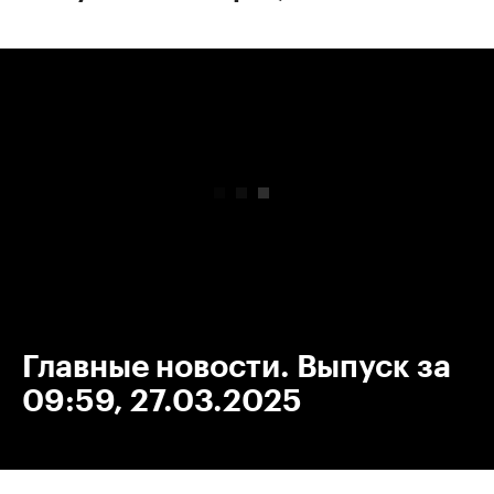
00:00
/
00:00
Главные новости. Выпуск за
09:59, 27.03.2025