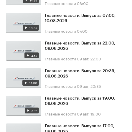
14:29
Главные новости
08:00
Главные новости. Выпуск за 07:00,
10.08.2026
10:07
Главные новости
07:00
Главные новости. Выпуск за 22:00,
09.08.2026
4:57
Главные новости
09 авг, 22:00
Главные новости. Выпуск за 20:35,
09.08.2026
14:00
Главные новости
09 авг, 20:35
Главные новости. Выпуск за 19:00,
09.08.2026
5:12
Главные новости
09 авг, 19:00
Главные новости. Выпуск за 17:00,
09.08.2026