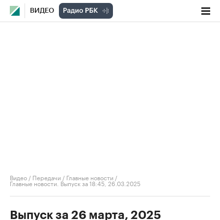
ВИДЕО
Видео
/
Передачи
/
Главные новости
/
Главные новости. Выпуск за 18:45, 26.03.2025
Выпуск за 26 марта, 2025