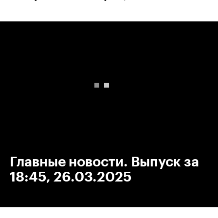
00:00
/
00:00
Главные новости. Выпуск за
18:45, 26.03.2025