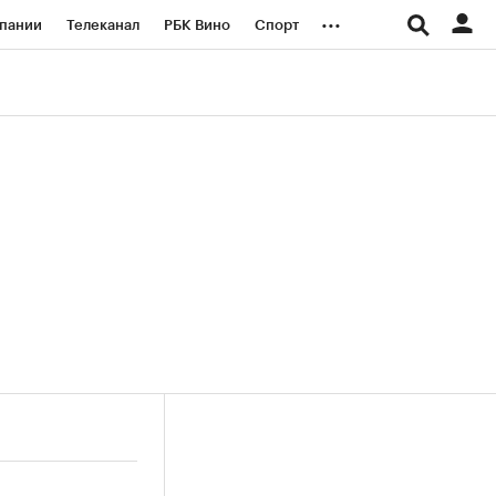
...
пании
Телеканал
РБК Вино
Спорт
ые проекты
Город
Стиль
Крипто
Спецпроекты СПб
логии и медиа
Финансы