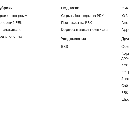
убрики
Подписки
РБК
рхив программ
Скрыть баннеры на РБК
iOS
ечерний РБК
Подписка на РБК
And
 телеканале
Корпоративная подписка
AppG
одключение
Уведомления
Дру
RSS
Обл
Кор
дом
Хос
Рег
Зна
Сайт
РБК
Шко