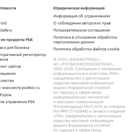
 Новости
Юридическая информация
Информация об ограничениях
roid
О соблюдении авторских прав
allery
Пользовательское соглашение
Политика в отношении обработки
гие продукты РБК
персональных данных
ако для бизнеса
Политика обработки файлов cookie
поративный регистратор
енов
© ООО «БИЗНЕСПРЕСС»,
АО «РОСБИЗНЕСКОНСАЛТИНГ»,
тинг сайтов
1995–2026
. Сообщения и материалы
.решения
информационного агентства «РБК»
(свидетельство о регистрации
комства
средства массовой информации
 знакомств podbor.ru
выдано Федеральной службой
по надзору в сфере связи,
 Курсы
информационных технологий
ла управления РБК
и массовых коммуникаций
(Роскомнадзор) 09.12.2015 за номером
ИА №ФС77-63848) и сетевого издания
«РБК» (свидетельство о регистрации
средства массовой информации
выдано Федеральной службой
по надзору в сфере связи,