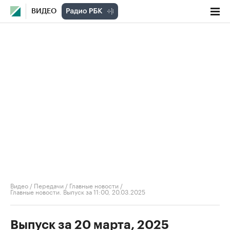
ВИДЕО
Видео
/
Передачи
/
Главные новости
/
Главные новости. Выпуск за 11:00, 20.03.2025
Выпуск за 20 марта, 2025