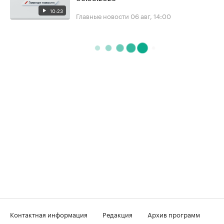
10:23
Главные новости
06 авг, 14:00
Контактная информация
Редакция
Архив программ