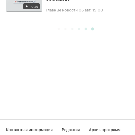
10:39
Главные новости
06 авг, 15:00
Контактная информация
Редакция
Архив программ