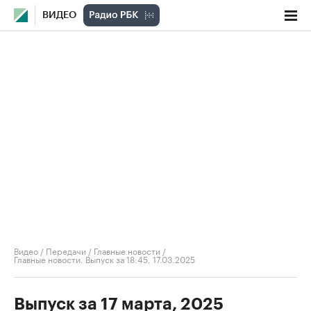
ВИДЕО
Видео
/
Передачи
/
Главные новости
/
Главные новости. Выпуск за 18:45, 17.03.2025
Выпуск за 17 марта, 2025