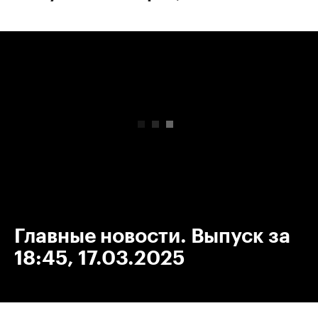
00:00
/
00:00
Главные новости. Выпуск за
18:45, 17.03.2025