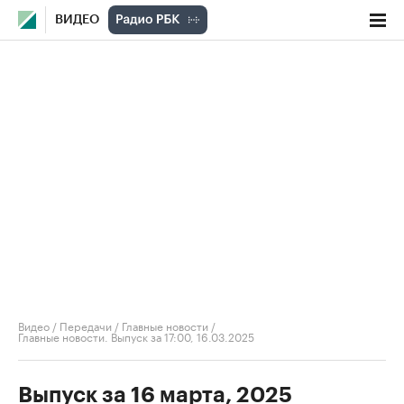
ВИДЕО
Видео
/
Передачи
/
Главные новости
/
Главные новости. Выпуск за 17:00, 16.03.2025
Выпуск за 16 марта, 2025