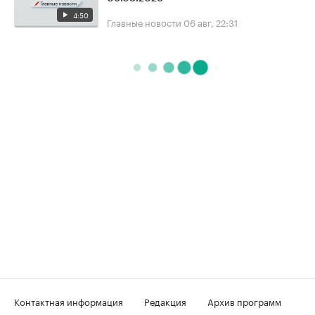
4:50
Главные новости
06 авг, 22:31
Контактная информация
Редакция
Архив программ