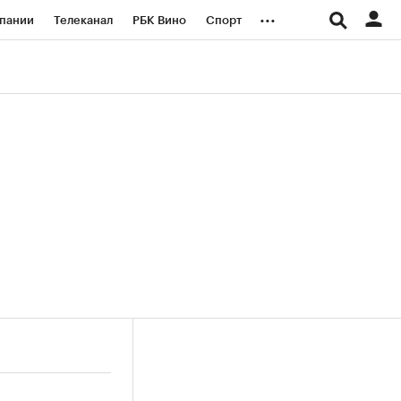
...
пании
Телеканал
РБК Вино
Спорт
ые проекты
Город
Стиль
Крипто
Спецпроекты СПб
логии и медиа
Финансы