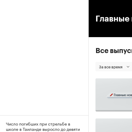
00
Главные 
Все выпу
За все время
Число погибших при стрельбе в
школе в Таиланде выросло до девяти