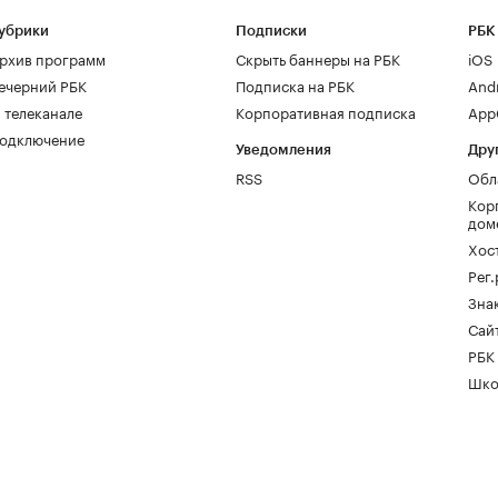
убрики
Подписки
РБК
рхив программ
Скрыть баннеры на РБК
iOS
ечерний РБК
Подписка на РБК
And
 телеканале
Корпоративная подписка
AppG
одключение
Уведомления
Дру
RSS
Обл
Кор
дом
Хос
Рег
Зна
Сайт
РБК
Шко