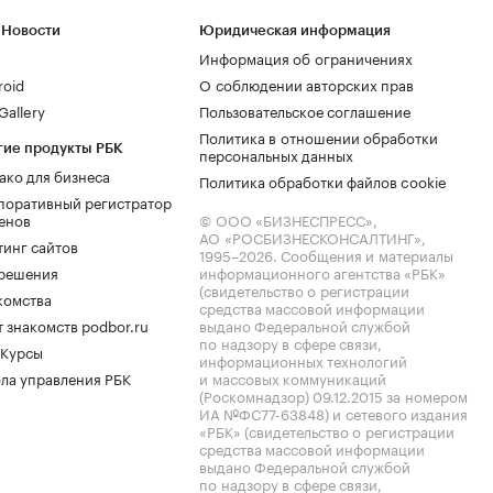
 Новости
Юридическая информация
Информация об ограничениях
roid
О соблюдении авторских прав
allery
Пользовательское соглашение
Политика в отношении обработки
гие продукты РБК
персональных данных
ако для бизнеса
Политика обработки файлов cookie
поративный регистратор
енов
© ООО «БИЗНЕСПРЕСС»,
АО «РОСБИЗНЕСКОНСАЛТИНГ»,
тинг сайтов
1995–2026
. Сообщения и материалы
.решения
информационного агентства «РБК»
(свидетельство о регистрации
комства
средства массовой информации
 знакомств podbor.ru
выдано Федеральной службой
по надзору в сфере связи,
 Курсы
информационных технологий
ла управления РБК
и массовых коммуникаций
(Роскомнадзор) 09.12.2015 за номером
ИА №ФС77-63848) и сетевого издания
«РБК» (свидетельство о регистрации
средства массовой информации
выдано Федеральной службой
по надзору в сфере связи,