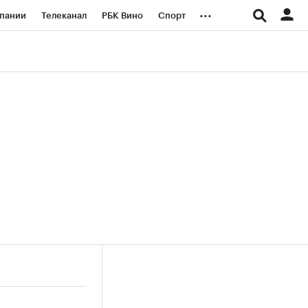
...
пании
Телеканал
РБК Вино
Спорт
ые проекты
Город
Стиль
Крипто
Спецпроекты СПб
логии и медиа
Финансы