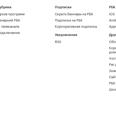
убрики
Подписки
РБК
рхив программ
Скрыть баннеры на РБК
iOS
ечерний РБК
Подписка на РБК
And
 телеканале
Корпоративная подписка
AppG
одключение
Уведомления
Дру
RSS
Обл
Кор
дом
Хос
Рег
Зна
Сайт
РБК
Шко