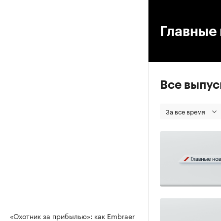
00
Главные 
Все выпу
За все время
«Охотник за прибылью»: как Embraer