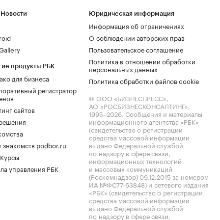
 Новости
Юридическая информация
Информация об ограничениях
roid
О соблюдении авторских прав
allery
Пользовательское соглашение
Политика в отношении обработки
гие продукты РБК
персональных данных
ако для бизнеса
Политика обработки файлов cookie
поративный регистратор
енов
© ООО «БИЗНЕСПРЕСС»,
АО «РОСБИЗНЕСКОНСАЛТИНГ»,
тинг сайтов
1995–2026
. Сообщения и материалы
.решения
информационного агентства «РБК»
(свидетельство о регистрации
комства
средства массовой информации
 знакомств podbor.ru
выдано Федеральной службой
по надзору в сфере связи,
 Курсы
информационных технологий
ла управления РБК
и массовых коммуникаций
(Роскомнадзор) 09.12.2015 за номером
ИА №ФС77-63848) и сетевого издания
«РБК» (свидетельство о регистрации
средства массовой информации
выдано Федеральной службой
по надзору в сфере связи,