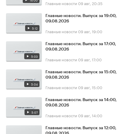
14:00
Главные новости
09 авг, 20:35
Главные новости. Выпуск за 19:00,
09.08.2026
5:12
Главные новости
09 авг, 19:00
Главные новости. Выпуск за 17:00,
09.08.2026
5:03
Главные новости
09 авг, 17:00
Главные новости. Выпуск за 15:00,
09.08.2026
5:04
Главные новости
09 авг, 15:00
Главные новости. Выпуск за 14:00,
09.08.2026
5:07
Главные новости
09 авг, 14:00
Главные новости. Выпуск за 12:00,
09.08.2026