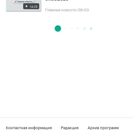
14:25
Главные новости
08:00
Контактная информация
Редакция
Архив программ