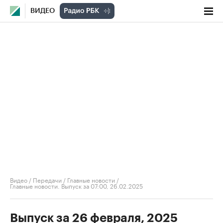
ВИДЕО
Видео
/
Передачи
/
Главные новости
/
Главные новости. Выпуск за 07:00, 26.02.2025
Выпуск за 26 февраля, 2025