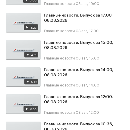
5:00
Главные новости
08 авг, 19:00
Главные новости. Выпуск за 17:00,
08.08.2026
5:23
Главные новости
08 авг, 17:00
Главные новости. Выпуск за 15:00,
08.08.2026
4:51
Главные новости
08 авг, 15:00
Главные новости. Выпуск за 14:00,
08.08.2026
5:19
Главные новости
08 авг, 14:00
Главные новости. Выпуск за 12:00,
08.08.2026
6:50
Главные новости
08 авг, 12:00
Главные новости. Выпуск за 10:36,
08.08.2026