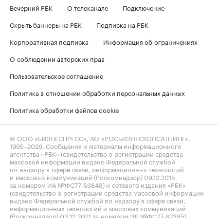
Вечерний РБК
О телеканале
Подключение
Скрыть баннеры на РБК
Подписка на РБК
Корпоративная подписка
Информация об ограничениях
О соблюдении авторских прав
Пользовательское соглашение
Политика в отношении обработки персональных данных
Политика обработки файлов cookie
© ООО «БИЗНЕСПРЕСС», АО «РОСБИЗНЕСКОНСАЛТИНГ»,
1995–2026
. Сообщения и материалы информационного
агентства «РБК» (свидетельство о регистрации средства
массовой информации выдано Федеральной службой
по надзору в сфере связи, информационных технологий
и массовых коммуникаций (Роскомнадзор) 09.12.2015
за номером ИА №ФС77-63848) и сетевого издания «РБК»
(свидетельство о регистрации средства массовой информации
выдано Федеральной службой по надзору в сфере связи,
информационных технологий и массовых коммуникаций
(Роскомнадзор) 03.12.2021 за номером ЭЛ №ФС77-82385)