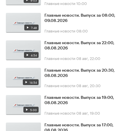
9:03
Главные новости
10:00
Главные новости. Выпуск за 08:00,
09.08.2026
7:48
Главные новости
08:00
Главные новости. Выпуск за 22:00,
08.08.2026
4:54
Главные новости
08 авг, 22:00
Главные новости. Выпуск за 20:30,
08.08.2026
14:54
Главные новости
08 авг, 20:30
Главные новости. Выпуск за 19:00,
08.08.2026
5:00
Главные новости
08 авг, 19:00
Главные новости. Выпуск за 17:00,
08.08.2026