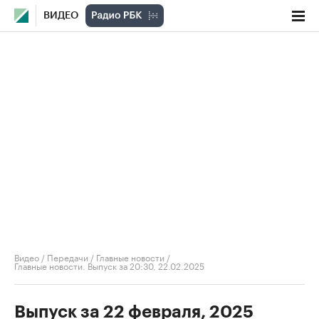
ВИДЕО
Видео
/
Передачи
/
Главные новости
/
Главные новости. Выпуск за 20:30, 22.02.2025
Выпуск за 22 февраля, 2025