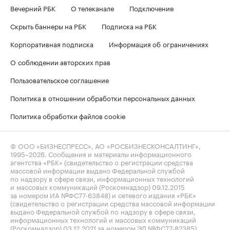
Вечерний РБК
О телеканале
Подключение
Скрыть баннеры на РБК
Подписка на РБК
Корпоративная подписка
Информация об ограничениях
О соблюдении авторских прав
Пользовательское соглашение
Политика в отношении обработки персональных данных
Политика обработки файлов cookie
© ООО «БИЗНЕСПРЕСС», АО «РОСБИЗНЕСКОНСАЛТИНГ»,
1995–2026
. Сообщения и материалы информационного
агентства «РБК» (свидетельство о регистрации средства
массовой информации выдано Федеральной службой
по надзору в сфере связи, информационных технологий
и массовых коммуникаций (Роскомнадзор) 09.12.2015
за номером ИА №ФС77-63848) и сетевого издания «РБК»
(свидетельство о регистрации средства массовой информации
выдано Федеральной службой по надзору в сфере связи,
информационных технологий и массовых коммуникаций
(Роскомнадзор) 03.12.2021 за номером ЭЛ №ФС77-82385)