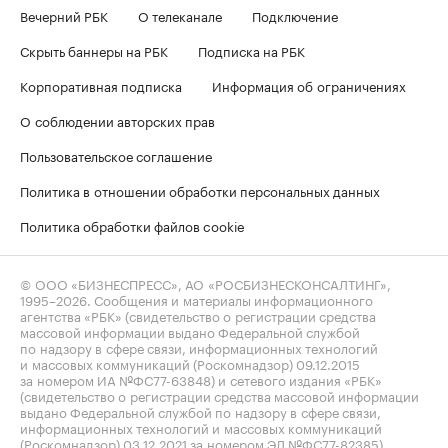
Вечерний РБК
О телеканале
Подключение
Скрыть баннеры на РБК
Подписка на РБК
Корпоративная подписка
Информация об ограничениях
О соблюдении авторских прав
Пользовательское соглашение
Политика в отношении обработки персональных данных
Политика обработки файлов cookie
© ООО «БИЗНЕСПРЕСС», АО «РОСБИЗНЕСКОНСАЛТИНГ»,
1995–2026
. Сообщения и материалы информационного
агентства «РБК» (свидетельство о регистрации средства
массовой информации выдано Федеральной службой
по надзору в сфере связи, информационных технологий
и массовых коммуникаций (Роскомнадзор) 09.12.2015
за номером ИА №ФС77-63848) и сетевого издания «РБК»
(свидетельство о регистрации средства массовой информации
выдано Федеральной службой по надзору в сфере связи,
информационных технологий и массовых коммуникаций
(Роскомнадзор) 03.12.2021 за номером ЭЛ №ФС77-82385)