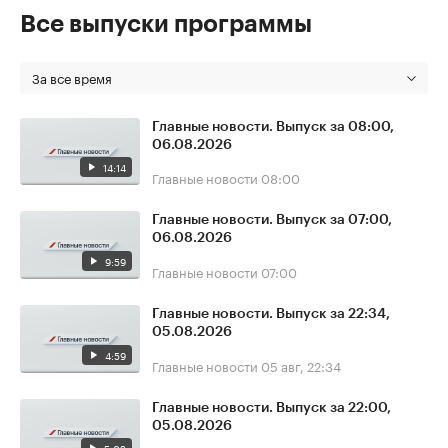
Все выпуски программы
За все время
Главные новости. Выпуск за 08:00,
06.08.2026
14:14
Главные новости
08:00
Главные новости. Выпуск за 07:00,
06.08.2026
9:59
Главные новости
07:00
Главные новости. Выпуск за 22:34,
05.08.2026
4:59
Главные новости
05 авг, 22:34
Главные новости. Выпуск за 22:00,
05.08.2026