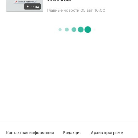
17:04
Главные новости
05 авг, 16:00
Контактная информация
Редакция
Архив программ