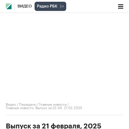
ВИДЕО
Видео
/
Передачи
/
Главные новости
/
Главные новости. Выпуск за 22:34, 21.02.2025
Выпуск за 21 февраля, 2025