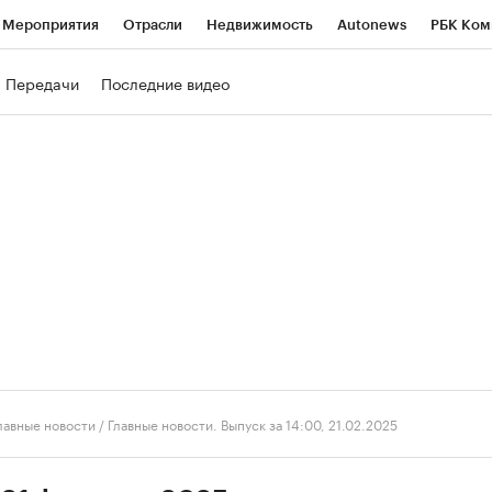
Мероприятия
Отрасли
Недвижимость
Autonews
РБК Ком
ние
РБК Курсы
РБК Life
Тренды
Визионеры
Национальн
Передачи
Последние видео
б
Исследования
Кредитные рейтинги
Франшизы
Газета
роверка контрагентов
Политика
Экономика
Бизнес
Техно
лавные новости
/
Главные новости. Выпуск за 14:00, 21.02.2025