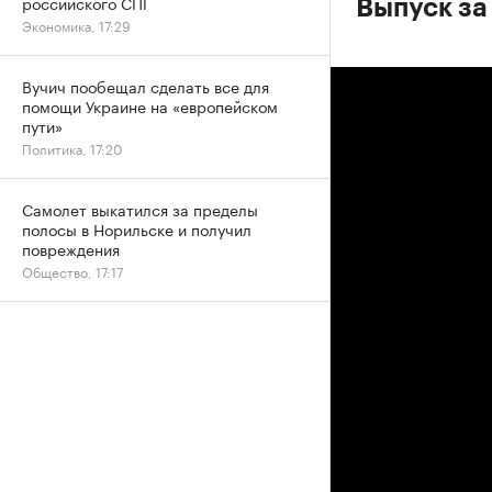
российского СПГ
Выпуск за
Экономика, 17:29
Вучич пообещал сделать все для
помощи Украине на «европейском
пути»
Политика, 17:20
Самолет выкатился за пределы
полосы в Норильске и получил
повреждения
Общество, 17:17