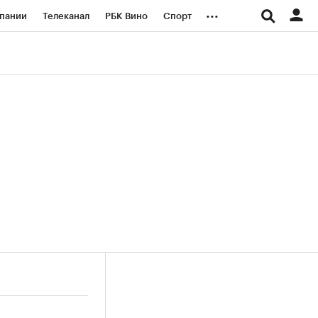
...
пании
Телеканал
РБК Вино
Спорт
ые проекты
Город
Стиль
Крипто
Спецпроекты СПб
логии и медиа
Финансы