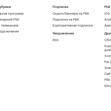
убрики
Подписки
РБК
рхив программ
Скрыть баннеры на РБК
iOS
ечерний РБК
Подписка на РБК
And
 телеканале
Корпоративная подписка
AppG
одключение
Уведомления
Дру
RSS
Обл
Кор
дом
Хос
Рег
Зна
Сайт
РБК
Шко