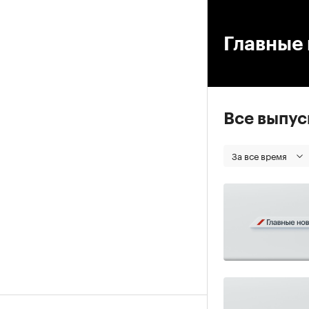
00
Главные 
Все выпу
За все время