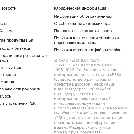
 Новости
Юридическая информация
Информация об ограничениях
roid
О соблюдении авторских прав
allery
Пользовательское соглашение
Политика в отношении обработки
гие продукты РБК
персональных данных
ако для бизнеса
Политика обработки файлов cookie
поративный регистратор
енов
© ООО «БИЗНЕСПРЕСС»,
АО «РОСБИЗНЕСКОНСАЛТИНГ»,
тинг сайтов
1995–2026
. Сообщения и материалы
.решения
информационного агентства «РБК»
(свидетельство о регистрации
комства
средства массовой информации
 знакомств podbor.ru
выдано Федеральной службой
по надзору в сфере связи,
 Курсы
информационных технологий
ла управления РБК
и массовых коммуникаций
(Роскомнадзор) 09.12.2015 за номером
ИА №ФС77-63848) и сетевого издания
«РБК» (свидетельство о регистрации
средства массовой информации
выдано Федеральной службой
по надзору в сфере связи,