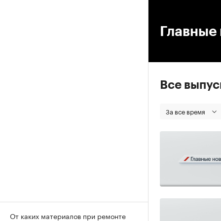
00
Главные 
Все выпу
За все время
От каких материалов при ремонте