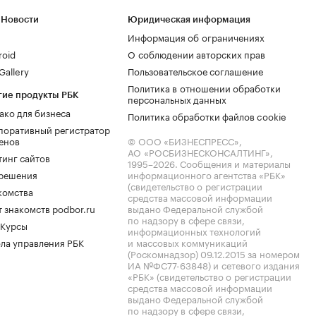
 Новости
Юридическая информация
Информация об ограничениях
roid
О соблюдении авторских прав
allery
Пользовательское соглашение
Политика в отношении обработки
гие продукты РБК
персональных данных
ако для бизнеса
Политика обработки файлов cookie
поративный регистратор
енов
© ООО «БИЗНЕСПРЕСС»,
АО «РОСБИЗНЕСКОНСАЛТИНГ»,
тинг сайтов
1995–2026
. Сообщения и материалы
.решения
информационного агентства «РБК»
(свидетельство о регистрации
комства
средства массовой информации
 знакомств podbor.ru
выдано Федеральной службой
по надзору в сфере связи,
 Курсы
информационных технологий
ла управления РБК
и массовых коммуникаций
(Роскомнадзор) 09.12.2015 за номером
ИА №ФС77-63848) и сетевого издания
«РБК» (свидетельство о регистрации
средства массовой информации
выдано Федеральной службой
по надзору в сфере связи,