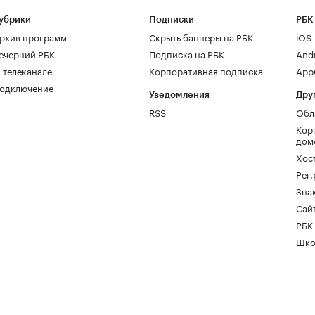
убрики
Подписки
РБК
рхив программ
Скрыть баннеры на РБК
iOS
ечерний РБК
Подписка на РБК
And
 телеканале
Корпоративная подписка
AppG
одключение
Уведомления
Дру
RSS
Обл
Кор
дом
Хос
Рег
Зна
Сайт
РБК
Шко