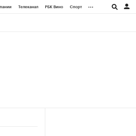
...
пании
Телеканал
РБК Вино
Спорт
ые проекты
Город
Стиль
Крипто
Спецпроекты СПб
логии и медиа
Финансы