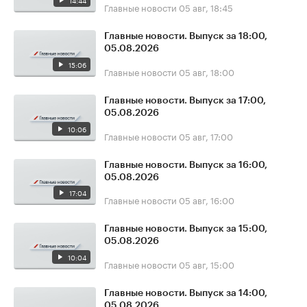
14:44
Главные новости
05 авг, 18:45
Главные новости. Выпуск за 18:00,
05.08.2026
15:06
Главные новости
05 авг, 18:00
Главные новости. Выпуск за 17:00,
05.08.2026
10:06
Главные новости
05 авг, 17:00
Главные новости. Выпуск за 16:00,
05.08.2026
17:04
Главные новости
05 авг, 16:00
Главные новости. Выпуск за 15:00,
05.08.2026
10:04
Главные новости
05 авг, 15:00
Главные новости. Выпуск за 14:00,
05.08.2026