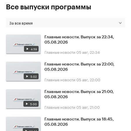
Все выпуски программы
За все время
Главные новости. Выпуск за 22:34,
05.08.2026
4:59
Главные новости
05 авг, 22:34
Главные новости. Выпуск за 22:00,
05.08.2026
5:02
Главные новости
05 авг, 22:00
Главные новости. Выпуск за 21:00,
05.08.2026
5:00
Главные новости
05 авг, 21:00
Главные новости. Выпуск за 18:45,
05.08.2026