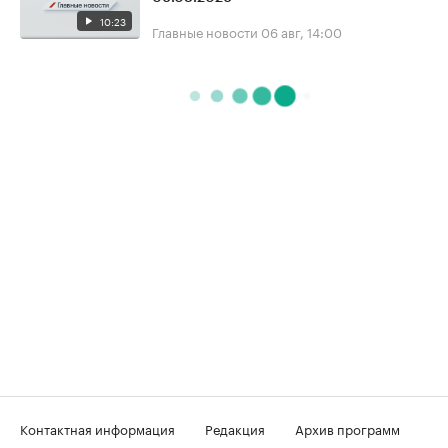
10:23
Главные новости
06 авг, 14:00
Контактная информация
Редакция
Архив программ