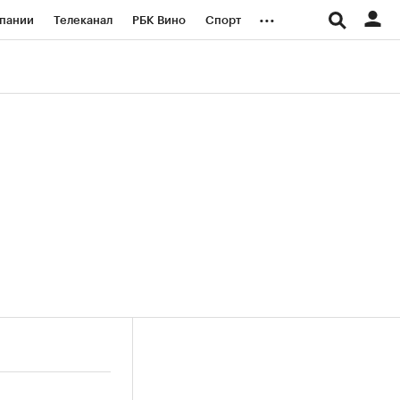
...
пании
Телеканал
РБК Вино
Спорт
ые проекты
Город
Стиль
Крипто
Спецпроекты СПб
логии и медиа
Финансы