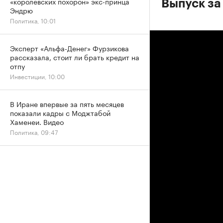
«королевских похорон» экс-принца
Выпуск за
Эндрю
Политика, 10:01
Эксперт «Альфа-Денег» Фурзикова
рассказала, стоит ли брать кредит на
отпу
Инвестиции, 10:00
В Иране впервые за пять месяцев
показали кадры с Моджтабой
Хаменеи. Видео
Политика, 09:47