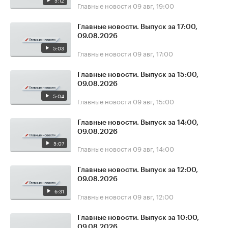
5:12
Главные новости
09 авг, 19:00
Главные новости. Выпуск за 17:00,
09.08.2026
5:03
Главные новости
09 авг, 17:00
Главные новости. Выпуск за 15:00,
09.08.2026
5:04
Главные новости
09 авг, 15:00
Главные новости. Выпуск за 14:00,
09.08.2026
5:07
Главные новости
09 авг, 14:00
Главные новости. Выпуск за 12:00,
09.08.2026
6:31
Главные новости
09 авг, 12:00
Главные новости. Выпуск за 10:00,
09.08.2026