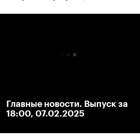
00:00
/
00:00
Главные новости. Выпуск за
18:00, 07.02.2025