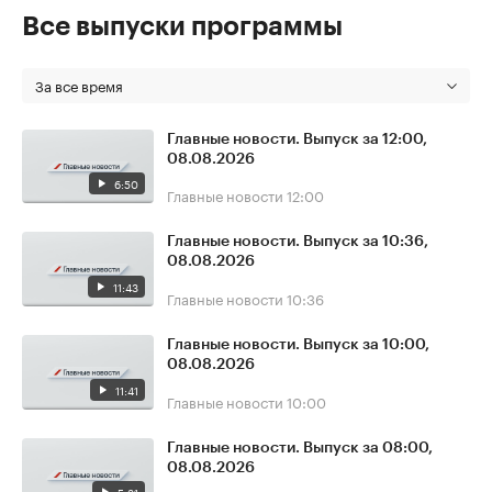
Все выпуски программы
За все время
Главные новости. Выпуск за 12:00,
08.08.2026
6:50
Главные новости
12:00
Главные новости. Выпуск за 10:36,
08.08.2026
11:43
Главные новости
10:36
Главные новости. Выпуск за 10:00,
08.08.2026
11:41
Главные новости
10:00
Главные новости. Выпуск за 08:00,
08.08.2026