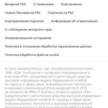
Вечерний РБК
О телеканале
Подключение
Скрыть баннеры на РБК
Подписка на РБК
Корпоративная подписка
Информация об ограничениях
О соблюдении авторских прав
Пользовательское соглашение
Политика в отношении обработки персональных данных
Политика обработки файлов cookie
© ООО «БИЗНЕСПРЕСС», АО «РОСБИЗНЕСКОНСАЛТИНГ»,
1995–2026
. Сообщения и материалы информационного
агентства «РБК» (свидетельство о регистрации средства
массовой информации выдано Федеральной службой
по надзору в сфере связи, информационных технологий
и массовых коммуникаций (Роскомнадзор) 09.12.2015
за номером ИА №ФС77-63848) и сетевого издания «РБК»
(свидетельство о регистрации средства массовой информации
выдано Федеральной службой по надзору в сфере связи,
информационных технологий и массовых коммуникаций
(Роскомнадзор) 03.12.2021 за номером ЭЛ №ФС77-82385)