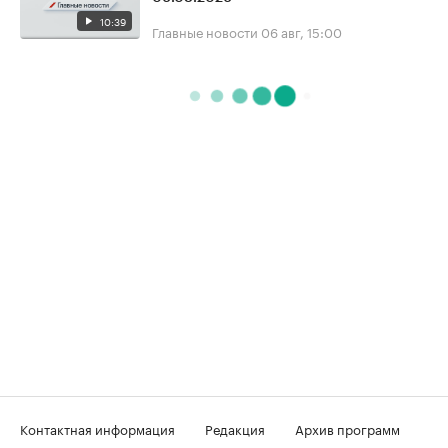
10:39
Главные новости
06 авг, 15:00
Контактная информация
Редакция
Архив программ