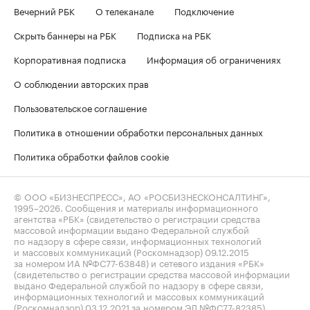
Вечерний РБК
О телеканале
Подключение
Скрыть баннеры на РБК
Подписка на РБК
Корпоративная подписка
Информация об ограничениях
О соблюдении авторских прав
Пользовательское соглашение
Политика в отношении обработки персональных данных
Политика обработки файлов cookie
© ООО «БИЗНЕСПРЕСС», АО «РОСБИЗНЕСКОНСАЛТИНГ»,
1995–2026
. Сообщения и материалы информационного
агентства «РБК» (свидетельство о регистрации средства
массовой информации выдано Федеральной службой
по надзору в сфере связи, информационных технологий
и массовых коммуникаций (Роскомнадзор) 09.12.2015
за номером ИА №ФС77-63848) и сетевого издания «РБК»
(свидетельство о регистрации средства массовой информации
выдано Федеральной службой по надзору в сфере связи,
информационных технологий и массовых коммуникаций
(Роскомнадзор) 03.12.2021 за номером ЭЛ №ФС77-82385)