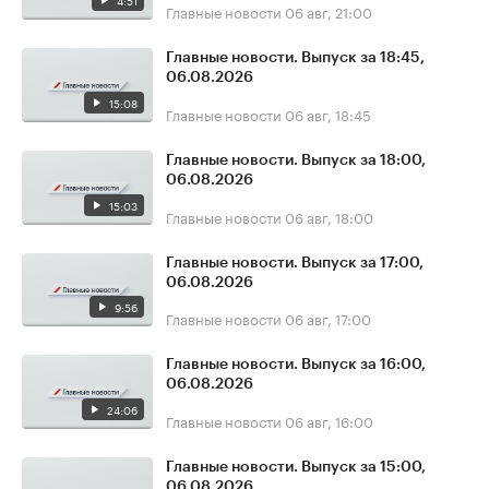
4:51
Главные новости
06 авг, 21:00
Главные новости. Выпуск за 18:45,
06.08.2026
15:08
Главные новости
06 авг, 18:45
Главные новости. Выпуск за 18:00,
06.08.2026
15:03
Главные новости
06 авг, 18:00
Главные новости. Выпуск за 17:00,
06.08.2026
9:56
Главные новости
06 авг, 17:00
Главные новости. Выпуск за 16:00,
06.08.2026
24:06
Главные новости
06 авг, 16:00
Главные новости. Выпуск за 15:00,
06.08.2026