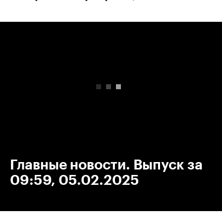
00:00
/
00:00
Главные новости. Выпуск за
09:59, 05.02.2025