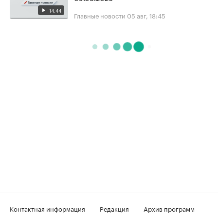
14:44
Главные новости
05 авг, 18:45
Контактная информация
Редакция
Архив программ