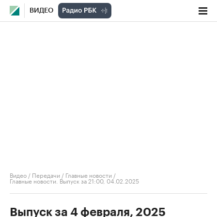
ВИДЕО
Видео
/
Передачи
/
Главные новости
/
Главные новости. Выпуск за 21:00, 04.02.2025
Выпуск за 4 февраля, 2025