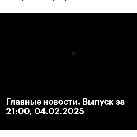
00:00
/
00:00
Главные новости. Выпуск за
21:00, 04.02.2025