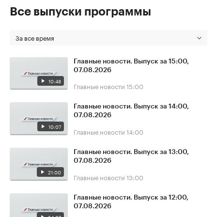
Все выпуски программы
За все время
Главные новости. Выпуск за 15:00,
07.08.2026
10:48
Главные новости
15:00
Главные новости. Выпуск за 14:00,
07.08.2026
10:07
Главные новости
14:00
Главные новости. Выпуск за 13:00,
07.08.2026
21:00
Главные новости
13:00
Главные новости. Выпуск за 12:00,
07.08.2026