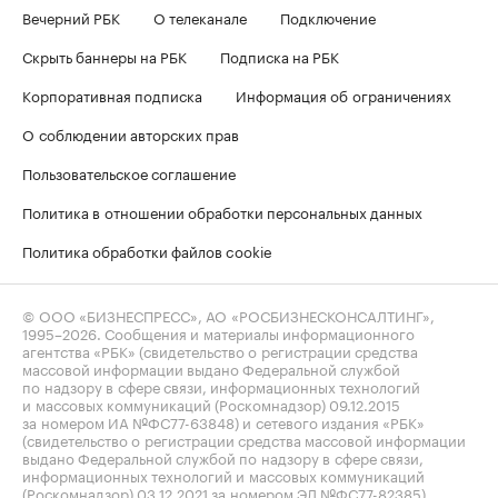
Вечерний РБК
О телеканале
Подключение
Скрыть баннеры на РБК
Подписка на РБК
Корпоративная подписка
Информация об ограничениях
О соблюдении авторских прав
Пользовательское соглашение
Политика в отношении обработки персональных данных
Политика обработки файлов cookie
© ООО «БИЗНЕСПРЕСС», АО «РОСБИЗНЕСКОНСАЛТИНГ»,
1995–2026
. Сообщения и материалы информационного
агентства «РБК» (свидетельство о регистрации средства
массовой информации выдано Федеральной службой
по надзору в сфере связи, информационных технологий
и массовых коммуникаций (Роскомнадзор) 09.12.2015
за номером ИА №ФС77-63848) и сетевого издания «РБК»
(свидетельство о регистрации средства массовой информации
выдано Федеральной службой по надзору в сфере связи,
информационных технологий и массовых коммуникаций
(Роскомнадзор) 03.12.2021 за номером ЭЛ №ФС77-82385)