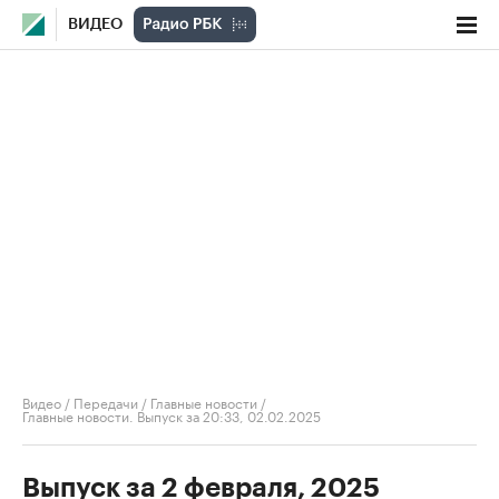
ВИДЕО
Видео
/
Передачи
/
Главные новости
/
Главные новости. Выпуск за 20:33, 02.02.2025
Выпуск за 2 февраля, 2025