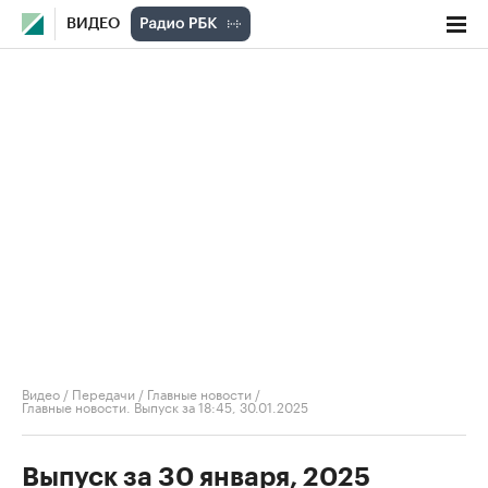
ВИДЕО
Видео
/
Передачи
/
Главные новости
/
Главные новости. Выпуск за 18:45, 30.01.2025
Выпуск за 30 января, 2025