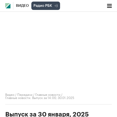
ВИДЕО
Видео
/
Передачи
/
Главные новости
/
Главные новости. Выпуск за 14:00, 30.01.2025
Выпуск за 30 января, 2025