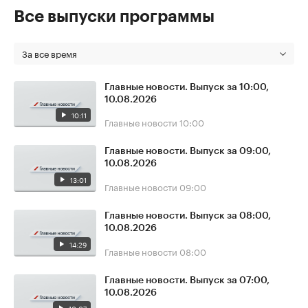
Все выпуски программы
За все время
Главные новости. Выпуск за 10:00,
10.08.2026
10:11
Главные новости
10:00
Главные новости. Выпуск за 09:00,
10.08.2026
13:01
Главные новости
09:00
Главные новости. Выпуск за 08:00,
10.08.2026
14:29
Главные новости
08:00
Главные новости. Выпуск за 07:00,
10.08.2026