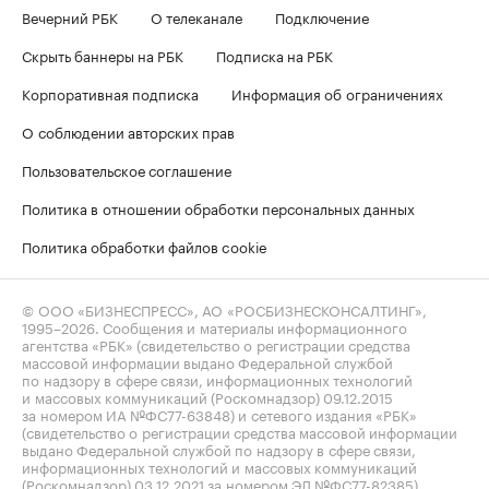
Вечерний РБК
О телеканале
Подключение
Скрыть баннеры на РБК
Подписка на РБК
Корпоративная подписка
Информация об ограничениях
О соблюдении авторских прав
Пользовательское соглашение
Политика в отношении обработки персональных данных
Политика обработки файлов cookie
© ООО «БИЗНЕСПРЕСС», АО «РОСБИЗНЕСКОНСАЛТИНГ»,
1995–2026
. Сообщения и материалы информационного
агентства «РБК» (свидетельство о регистрации средства
массовой информации выдано Федеральной службой
по надзору в сфере связи, информационных технологий
и массовых коммуникаций (Роскомнадзор) 09.12.2015
за номером ИА №ФС77-63848) и сетевого издания «РБК»
(свидетельство о регистрации средства массовой информации
выдано Федеральной службой по надзору в сфере связи,
информационных технологий и массовых коммуникаций
(Роскомнадзор) 03.12.2021 за номером ЭЛ №ФС77-82385)