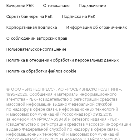
Вечерний РБК
О телеканале
Подключение
Скрыть баннеры на РБК
Подписка на РБК
Корпоративная подписка
Информация об ограничениях
О соблюдении авторских прав
Пользовательское соглашение
Политика в отношении обработки персональных данных
Политика обработки файлов cookie
© ООО «БИЗНЕСПРЕСС», АО «РОСБИЗНЕСКОНСАЛТИНГ»,
1995–2026
. Сообщения и материалы информационного
агентства «РБК» (свидетельство о регистрации средства
массовой информации выдано Федеральной службой
по надзору в сфере связи, информационных технологий
и массовых коммуникаций (Роскомнадзор) 09.12.2015
за номером ИА №ФС77-63848) и сетевого издания «РБК»
(свидетельство о регистрации средства массовой информации
выдано Федеральной службой по надзору в сфере связи,
информационных технологий и массовых коммуникаций
(Роскомнадзор) 03.12.2021 за номером ЭЛ №ФС77-82385)