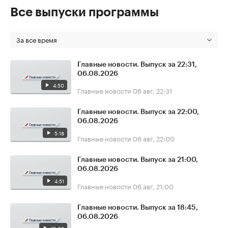
Все выпуски программы
За все время
Главные новости. Выпуск за 22:31,
06.08.2026
4:50
Главные новости
06 авг, 22:31
Главные новости. Выпуск за 22:00,
06.08.2026
5:18
Главные новости
06 авг, 22:00
Главные новости. Выпуск за 21:00,
06.08.2026
4:51
Главные новости
06 авг, 21:00
Главные новости. Выпуск за 18:45,
06.08.2026