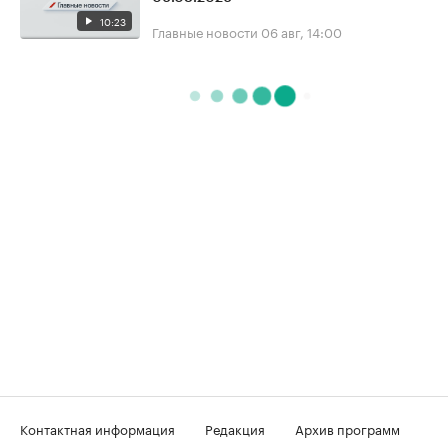
10:23
Главные новости
06 авг, 14:00
Контактная информация
Редакция
Архив программ