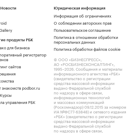
 Новости
Юридическая информация
Информация об ограничениях
roid
О соблюдении авторских прав
allery
Пользовательское соглашение
Политика в отношении обработки
гие продукты РБК
персональных данных
ако для бизнеса
Политика обработки файлов cookie
поративный регистратор
енов
© ООО «БИЗНЕСПРЕСС»,
АО «РОСБИЗНЕСКОНСАЛТИНГ»,
тинг сайтов
1995–2026
. Сообщения и материалы
.решения
информационного агентства «РБК»
(свидетельство о регистрации
комства
средства массовой информации
 знакомств podbor.ru
выдано Федеральной службой
по надзору в сфере связи,
 Курсы
информационных технологий
ла управления РБК
и массовых коммуникаций
(Роскомнадзор) 09.12.2015 за номером
ИА №ФС77-63848) и сетевого издания
«РБК» (свидетельство о регистрации
средства массовой информации
выдано Федеральной службой
по надзору в сфере связи,