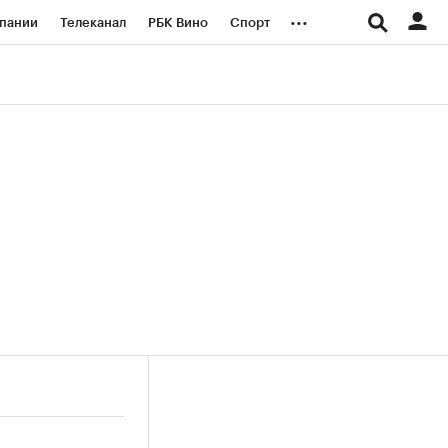
...
пании
Телеканал
РБК Вино
Спорт
ые проекты
Город
Стиль
Крипто
Спецпроекты СПб
логии и медиа
Финансы