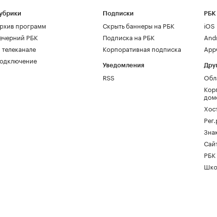
убрики
Подписки
РБК
рхив программ
Скрыть баннеры на РБК
iOS
ечерний РБК
Подписка на РБК
And
 телеканале
Корпоративная подписка
AppG
одключение
Уведомления
Дру
RSS
Обл
Кор
дом
Хос
Рег
Зна
Сайт
РБК
Шко