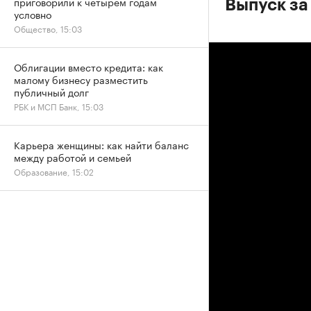
приговорили к четырем годам
Выпуск за
условно
Общество, 15:03
Облигации вместо кредита: как
малому бизнесу разместить
публичный долг
РБК и МСП Банк, 15:03
Карьера женщины: как найти баланс
между работой и семьей
Образование, 15:02