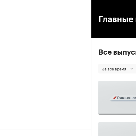
00
Главные 
Все выпу
За все время