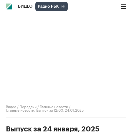
ВИДЕО
Видео
/
Передачи
/
Главные новости
/
Главные новости. Выпуск за 12:00, 24.01.2025
Выпуск за 24 января, 2025