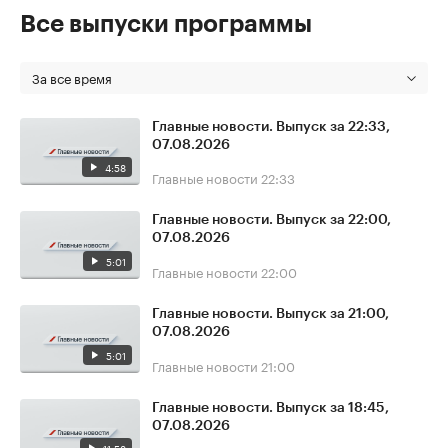
Все выпуски программы
За все время
Главные новости. Выпуск за 22:33,
07.08.2026
4:58
Главные новости
22:33
Главные новости. Выпуск за 22:00,
07.08.2026
5:01
Главные новости
22:00
Главные новости. Выпуск за 21:00,
07.08.2026
5:01
Главные новости
21:00
Главные новости. Выпуск за 18:45,
07.08.2026