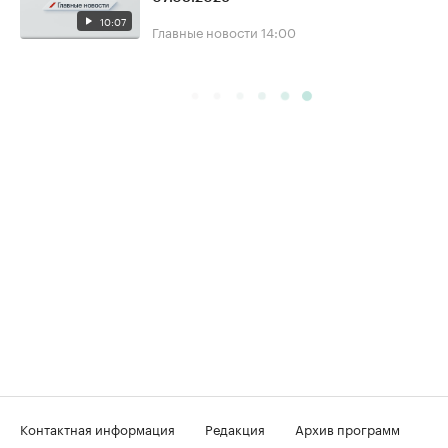
10:07
Главные новости
14:00
Контактная информация
Редакция
Архив программ