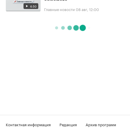
6:50
Главные новости
08 авг, 12:00
Контактная информация
Редакция
Архив программ