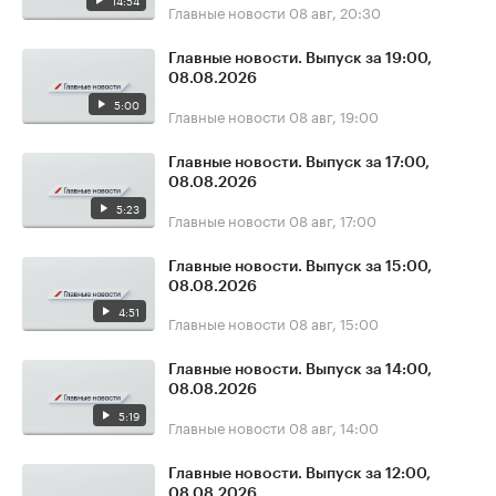
14:54
Главные новости
08 авг, 20:30
Главные новости. Выпуск за 19:00,
08.08.2026
5:00
Главные новости
08 авг, 19:00
Главные новости. Выпуск за 17:00,
08.08.2026
5:23
Главные новости
08 авг, 17:00
Главные новости. Выпуск за 15:00,
08.08.2026
4:51
Главные новости
08 авг, 15:00
Главные новости. Выпуск за 14:00,
08.08.2026
5:19
Главные новости
08 авг, 14:00
Главные новости. Выпуск за 12:00,
08.08.2026