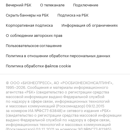
Вечерний РБК
О телеканале
Подключение
Скрыть баннеры на РБК
Подписка на РБК
Корпоративная подписка
Информация об ограничениях
О соблюдении авторских прав
Пользовательское соглашение
Политика в отношении обработки персональных данных
Политика обработки файлов cookie
© ООО «БИЗНЕСПРЕСС», АО «РОСБИЗНЕСКОНСАЛТИНГ»,
1995–2026
. Сообщения и материалы информационного
агентства «РБК» (свидетельство о регистрации средства
массовой информации выдано Федеральной службой
по надзору в сфере связи, информационных технологий
и массовых коммуникаций (Роскомнадзор) 09.12.2015
за номером ИА №ФС77-63848) и сетевого издания «РБК»
(свидетельство о регистрации средства массовой информации
выдано Федеральной службой по надзору в сфере связи,
информационных технологий и массовых коммуникаций
(Роскомнадзор) 03.12.2021 за номером ЭЛ №ФС77-82385)