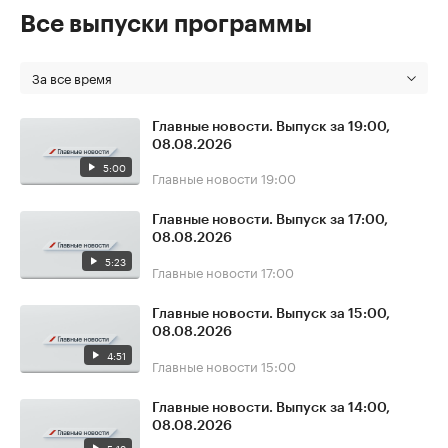
Все выпуски программы
За все время
Главные новости. Выпуск за 19:00,
08.08.2026
5:00
Главные новости
19:00
Главные новости. Выпуск за 17:00,
08.08.2026
5:23
Главные новости
17:00
Главные новости. Выпуск за 15:00,
08.08.2026
4:51
Главные новости
15:00
Главные новости. Выпуск за 14:00,
08.08.2026