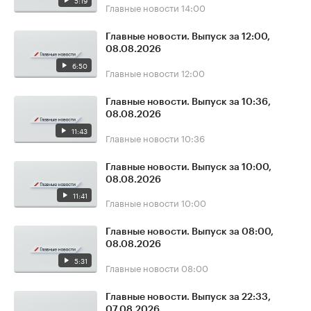
5:19
Главные новости
14:00
Главные новости. Выпуск за 12:00,
08.08.2026
6:50
Главные новости
12:00
Главные новости. Выпуск за 10:36,
08.08.2026
11:43
Главные новости
10:36
Главные новости. Выпуск за 10:00,
08.08.2026
11:41
Главные новости
10:00
Главные новости. Выпуск за 08:00,
08.08.2026
5:31
Главные новости
08:00
Главные новости. Выпуск за 22:33,
07.08.2026