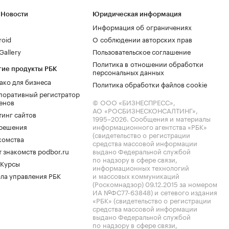
 Новости
Юридическая информация
Информация об ограничениях
roid
О соблюдении авторских прав
allery
Пользовательское соглашение
Политика в отношении обработки
гие продукты РБК
персональных данных
ако для бизнеса
Политика обработки файлов cookie
поративный регистратор
енов
© ООО «БИЗНЕСПРЕСС»,
АО «РОСБИЗНЕСКОНСАЛТИНГ»,
тинг сайтов
1995–2026
. Сообщения и материалы
.решения
информационного агентства «РБК»
(свидетельство о регистрации
комства
средства массовой информации
 знакомств podbor.ru
выдано Федеральной службой
по надзору в сфере связи,
 Курсы
информационных технологий
ла управления РБК
и массовых коммуникаций
(Роскомнадзор) 09.12.2015 за номером
ИА №ФС77-63848) и сетевого издания
«РБК» (свидетельство о регистрации
средства массовой информации
выдано Федеральной службой
по надзору в сфере связи,