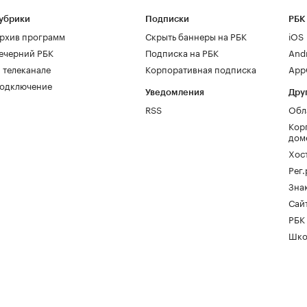
убрики
Подписки
РБК
рхив программ
Скрыть баннеры на РБК
iOS
ечерний РБК
Подписка на РБК
And
 телеканале
Корпоративная подписка
AppG
одключение
Уведомления
Дру
RSS
Обл
Кор
дом
Хос
Рег
Зна
Сайт
РБК
Шко