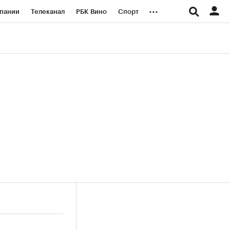
...
пании
Телеканал
РБК Вино
Спорт
ые проекты
Город
Стиль
Крипто
Спецпроекты СПб
логии и медиа
Финансы