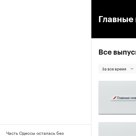
00
Главные 
Все выпу
За все время
Часть Одессы осталась без