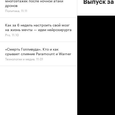
многоэтажек после ночной атаки
Выпуск за
дронов
Политика, 11:11
Как за 6 недель настроить свой мозг
на жизнь мечты — идеи нейрохирурга
Pro, 11:10
«Смерть Голливуда». Кто и как
срывает слияние Paramount и Warner
Технологии и медиа, 11:01