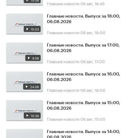
15:08
Главные новости
06 авг, 18:45
Главные новости. Выпуск за 18:00,
06.08.2026
15:03
Главные новости
06 авг, 18:00
Главные новости. Выпуск за 17:00,
06.08.2026
9:56
Главные новости
06 авг, 17:00
Главные новости. Выпуск за 16:00,
06.08.2026
24:06
Главные новости
06 авг, 16:00
Главные новости. Выпуск за 15:00,
06.08.2026
10:39
Главные новости
06 авг, 15:00
Главные новости. Выпуск за 14:00,
06.08.2026