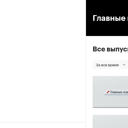
00
Главные 
Все выпу
За все время