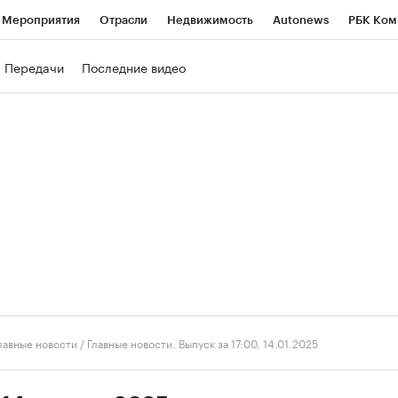
Мероприятия
Отрасли
Недвижимость
Autonews
РБК Ком
ние
РБК Курсы
РБК Life
Тренды
Визионеры
Национальн
Передачи
Последние видео
б
Исследования
Кредитные рейтинги
Франшизы
Газета
роверка контрагентов
Политика
Экономика
Бизнес
Техно
лавные новости
/
Главные новости. Выпуск за 17:00, 14.01.2025