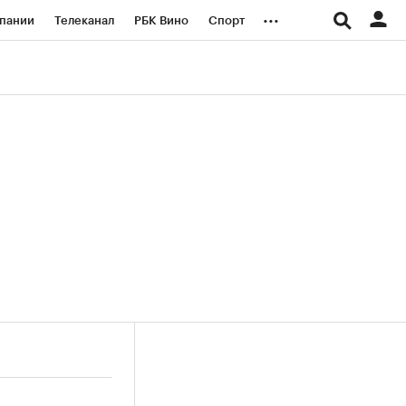
...
пании
Телеканал
РБК Вино
Спорт
ые проекты
Город
Стиль
Крипто
Спецпроекты СПб
логии и медиа
Финансы