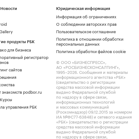
 Новости
Юридическая информация
Информация об ограничениях
roid
О соблюдении авторских прав
allery
Пользовательское соглашение
Политика в отношении обработки
гие продукты РБК
персональных данных
ако для бизнеса
Политика обработки файлов cookie
поративный регистратор
енов
© ООО «БИЗНЕСПРЕСС»,
АО «РОСБИЗНЕСКОНСАЛТИНГ»,
тинг сайтов
1995–2026
. Сообщения и материалы
.решения
информационного агентства «РБК»
(свидетельство о регистрации
комства
средства массовой информации
 знакомств podbor.ru
выдано Федеральной службой
по надзору в сфере связи,
 Курсы
информационных технологий
ла управления РБК
и массовых коммуникаций
(Роскомнадзор) 09.12.2015 за номером
ИА №ФС77-63848) и сетевого издания
«РБК» (свидетельство о регистрации
средства массовой информации
выдано Федеральной службой
по надзору в сфере связи,