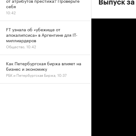
от атрибутов престижа? Проверьте
Выпуск за
себя
10:42
FT узнала об «убежище от
апокалипсиса» в Аргентине для IT-
миллиардеров
Общество, 10:42
Как Петербургская биржа влияет на
бизнес и экономику
РБК и Петербургская Биржа, 10:37