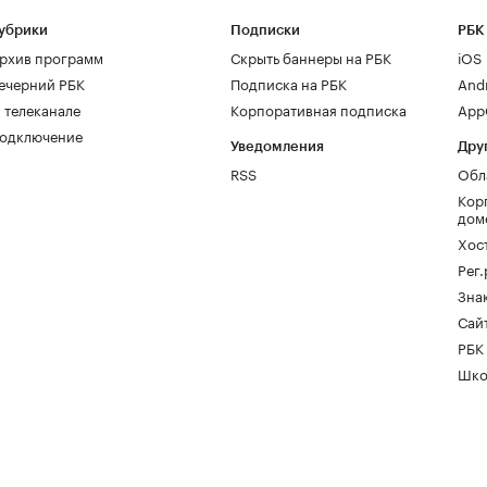
убрики
Подписки
РБК
рхив программ
Скрыть баннеры на РБК
iOS
ечерний РБК
Подписка на РБК
And
 телеканале
Корпоративная подписка
AppG
одключение
Уведомления
Дру
RSS
Обл
Кор
дом
Хос
Рег
Зна
Сайт
РБК
Шко