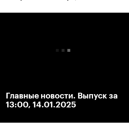
00:00
/
00:00
Главные новости. Выпуск за
13:00, 14.01.2025