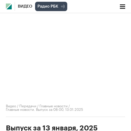
ВИДЕО
Видео
/
Передачи
/
Главные новости
/
Главные новости. Выпуск за 08:00, 13.01.2025
Выпуск за 13 января, 2025